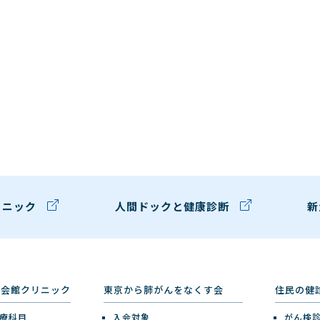
リニック
人間ドックと健康診断
新
健会館クリニック
東京から肺がんをなくす会
住民の健
療科目
入会対象
がん検