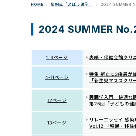
HOME
広報誌「よぼう医学」
2024 SUMMER N
2024 SUMMER No.
1-3ページ
表紙・保健会館クリ
特集 新たに3疾患が
4-11ページ
「新生児マススクリ
睡眠学入門 快適な
12ページ
第25回「子どもの健
リレーエッセイ 感染
13ページ
Vol.12 「移民