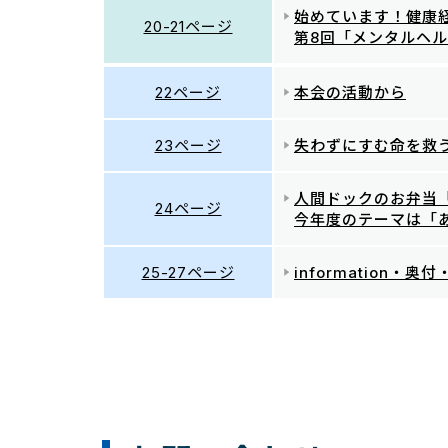
始めています！健康
20-21ページ
第8回「メンタルヘル
22ページ
本会の活動から
23ページ
失わずにすむ命を救
人間ドックのお弁当
24ページ
今年度のテーマは「
25-27ページ
information・奥