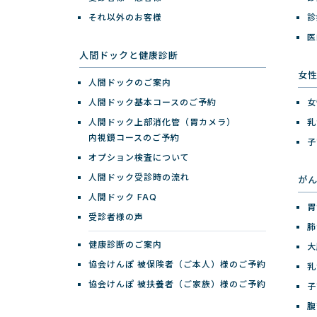
それ以外のお客様
診
医
人間ドックと健康診断
女
人間ドックのご案内
人間ドック基本コースのご予約
女
人間ドック上部消化管（胃カメラ）
乳
内視鏡コースのご予約
子
オプション検査について
人間ドック受診時の流れ
が
人間ドック FAQ
胃
受診者様の声
肺
健康診断のご案内
大
協会けんぽ 被保険者（ご本人）様のご予約
乳
協会けんぽ 被扶養者（ご家族）様のご予約
子
腹