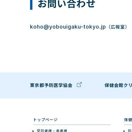
お問い合わせ
koho@yobouigaku-tokyo.jp
（広報室）
東京都予防医学協会
保健会館ク
トップページ
保
受診者様・患者様
診