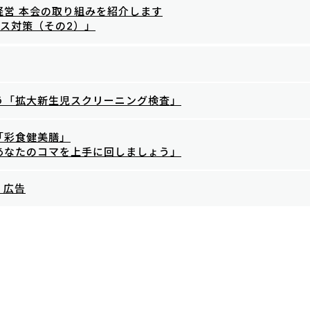
経営 本会の取り組みを紹介します
ス対策（その2）」
う「拡大新生児スクリーニング検査」
「彩食健美膳」
あなたのコマを上手に回しましょう」
付・広告