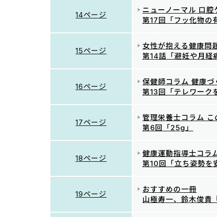
ニューノーマル 口腔
14ページ
第17回「フッ化物の有
女性が抱える健康問
15ページ
第14話「避妊や月経
保健師コラム 健康
16ページ
第13回「テレワーク
管理栄養士コラム 
17ページ
第6回「25g」
健康運動指導士コラ
18ページ
第10回「立ち姿勢を
おすすめの一冊
19ページ
山極寿一、鈴木俊貴