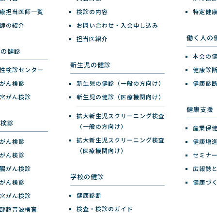
療担当医師一覧
検診の内容
特定健
師の紹介
お問い合わせ・入会申し込み
働く人の
担当医紹介
性の健診
本会の
新生児の健診
性検診センター
健康診
がん検診
新生児の健診（一般の方向け）
健康診
宮がん検診
新生児の健診（医療機関向け）
健康支援
拡大新生児スクリーニング検査
ん検診
（一般の方向け）
産業保
拡大新生児スクリーニング検査
がん検診
健康増
（医療機関向け）
がん検診
セミナ
腸がん検診
広報誌
学校の健診
がん検診
健康づ
健康診断
宮がん検診
検査・検診のガイド
部超音波検査