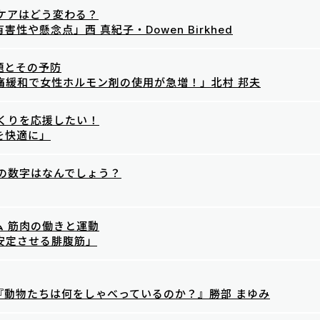
ケアはどう変わる？
害性や懸念点」西 真紀子・Dowen Birkhed
題とその予防
痛緩和で女性ホルモン剤の使用が急増！」北村 邦夫
づくりを応援したい！
を快適に」
この数字はなんでしょう？
ム 筋肉の働きと運動
安定させる腓腹筋」
『動物たちは何をしゃべっているのか？』勝部 まゆみ