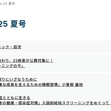
o.25 夏号
25 夏号
ニック・目次
加わり、23疾患が公費対象に！
ーニングの今」
眠りにいざなうために
康な成長を支えるための睡眠習慣」小曽根 基裕
症とともに生きる
・移住者の健康・感染症対策」入国前結核スクリーニングをめぐって