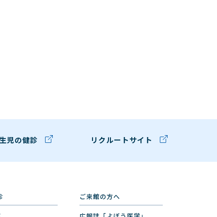
生児の健診
リクルートサイト
診
ご来館の方へ
診
広報誌「よぼう医学」