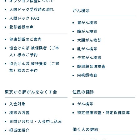
オプション検査について
人間ドック受診時の流れ
がん検診
人間ドック FAQ
胃がん検診
受診者様の声
肺がん検診
健康診断のご案内
大腸がん検診
協会けんぽ 被保険者（ご本
乳がん検診
人）様のご予約
子宮がん検診
協会けんぽ 被扶養者（ご家
腹部超音波検査
族）様のご予約
内視鏡検査
東京から肺がんをなくす会
住民の健診
入会対象
がん検診
検診の内容
特定健康診査・特定保健指導
お問い合わせ・入会申し込み
働く人の健診
担当医紹介