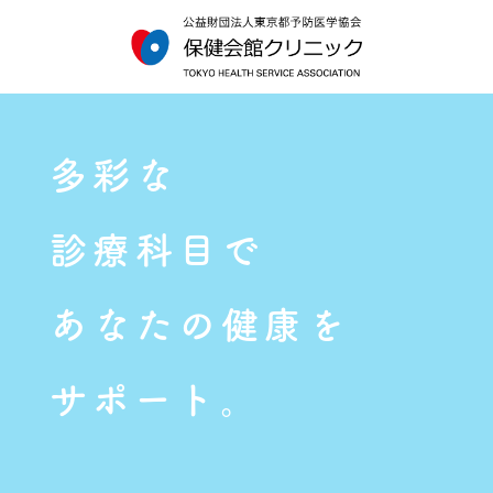
多
彩
な
診
療
科
目
で
あ
な
た
の
健
康
を
サ
ポ
ー
ト
。