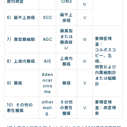
皮内病変
CIN3
Ⅳ
扁平上
6）扁平上皮癌
SCC
Ⅴ
皮癌
腺異型
または
要精密検
7）異型腺細胞
AGC
Ⅲ
腺癌疑
査：
い
コルポスコ
ピー、生
上皮内
8）上皮内腺癌
AIS
Ⅳ
検、
腺癌
頸管および
内膜細胞診
Aden
または組織
ocar
9）腺癌
腺癌
Ⅴ
診
cino
ma
other
その他
要精密検
10）その他の
mali
の悪性
Ⅴ
査：病変検
悪性腫瘍
g.
腫瘍
索