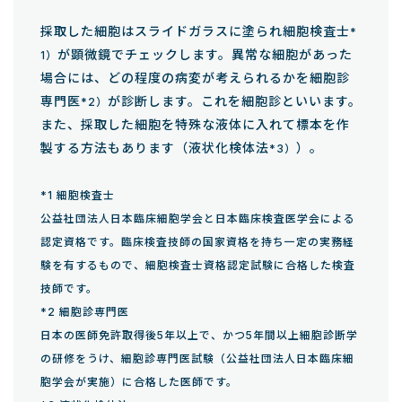
採取した細胞はスライドガラスに塗られ細胞検査士
*
が顕微鏡でチェックします。異常な細胞があった
1）
場合には、どの程度の病変が考えられるかを細胞診
専門医
が診断します。これを細胞診といいます。
*2）
また、採取した細胞を特殊な液体に入れて標本を作
製する方法もあります（液状化検体法
）。
*3）
*1 細胞検査士
公益社団法人日本臨床細胞学会と日本臨床検査医学会による
認定資格です。臨床検査技師の国家資格を持ち一定の実務経
験を有するもので、細胞検査士資格認定試験に合格した検査
技師です。
*2 細胞診専門医
日本の医師免許取得後5年以上で、かつ5年間以上細胞診断学
の研修をうけ、細胞診専門医試験（公益社団法人日本臨床細
胞学会が実施）に合格した医師です。