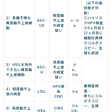
（以下の選
択肢が可
能）
軽度扁
2）意義不明な
①ハイリス
ASC-
平上皮
Ⅱ-Ⅲ
異型扁平上皮細
クHPV検査
US
内病変
a
胞
②6ヵ月目と
疑い
12ヵ月目に
細胞診再検
③コルポス
コピー、生
検も容認
高度扁
3）HSILを除外
Ⅲ
ASC-
平上皮
できない異型扁
a、
H
内病変
平上皮細胞
Ⅲb
疑い
要精密検
HPV感
4）軽度扁平上
査：
LSIL
染
Ⅲa
皮内病変
直ちにコル
CIN1
ポスコピ
Ⅲa
ー、生検
5）高度扁平上
CIN2
HSIL
Ⅲb-