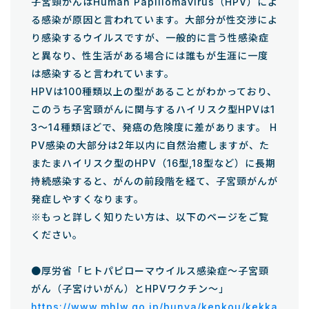
子宮頸がんはHuman Papillomavirus（HPV）によ
る感染が原因と言われています。大部分が性交渉によ
り感染するウイルスですが、一般的に言う性感染症
と異なり、性生活がある場合には誰もが生涯に一度
は感染すると言われています。
HPVは100種類以上の型があることがわかっており、
このうち子宮頸がんに関与するハイリスク型HPVは1
3～14種類ほどで、発癌の危険度に差があります。 H
PV感染の大部分は2年以内に自然治癒しますが、た
またまハイリスク型のHPV（16型,18型など）に長期
持続感染すると、がんの前段階を経て、子宮頸がんが
発症しやすくなります。
※もっと詳しく知りたい方は、以下のページをご覧
ください。
●厚労省「ヒトパピローマウイルス感染症～子宮頸
がん（子宮けいがん）とHPVワクチン～」
https://www.mhlw.go.jp/bunya/kenkou/kekka