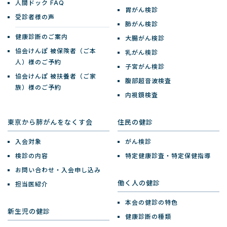
人間ドック FAQ
胃がん検診
受診者様の声
肺がん検診
健康診断のご案内
大腸がん検診
協会けんぽ 被保険者（ご本
乳がん検診
人）様のご予約
子宮がん検診
協会けんぽ 被扶養者（ご家
腹部超音波検査
族）様のご予約
内視鏡検査
東京から肺がんをなくす会
住民の健診
入会対象
がん検診
検診の内容
特定健康診査・特定保健指導
お問い合わせ・入会申し込み
働く人の健診
担当医紹介
本会の健診の特色
新生児の健診
健康診断の種類