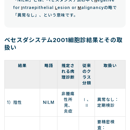
for
ntraepithelial
esion or
alignancyの略で
I
L
M
「異常なし」、という意味です。
ベセスダシステム2001細胞診結果とその取
扱い
結果
略語
推定さ
従来
取扱い
れる病
のク
理診断
ラス
分類
非腫瘍
性所
Ⅰ、
異常なし：
1）陰性
NILM
見、
Ⅱ
定期検診
炎症
要精密検
査：