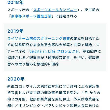
2018年
スポーツ庁の「
スポーツエールカンパニー
」、東京都の
「
東京都スポーツ推進企業
」に認定される
2019年
ライソゾーム病のスクリーニング検査
の確立を目指すた
めの試験研究を東京慈恵会医科大学等と共同で開始／ス
ポーツ庁の「
Sports in Life プロジェクト
」参画団体に
認証される／理事長が「健康経営宣言」を行い、健康経
営への取り組みを積極的に開始
2020年
新型コロナウイルス感染症対策に伴う政府による緊急事
態宣言および東京都の緊急事態措置を受け、４月 からの
約２カ月間、健康診断業務を原則休止、外来診療業務を
縮小／オリンピック・パラリンピック競技大会に向けた