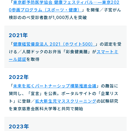
「
東京都予防医学協会 健康フェスティバル―—東京202
0参画プログラム（スポーツ・健康）
」を開催／子宮がん
検診ののべ受診者数が1,000万人を突破
2021年
「
健康経営優良法人 2021（ホワイト500）
」の認定を受
ける／人間ドックのお弁当「彩食健美膳」が
スマートミ
ール認証
を取得
2022年
「
未来を拓くパートナーシップ構築推進会議
」の趣旨に
賛同し、「宣言」を公表。ポータルサイトの「企業リス
ト」に登録／
拡大新生児マススクリーニング
の試験研究
を東京慈恵会医科大学等と共同で開始
2023年