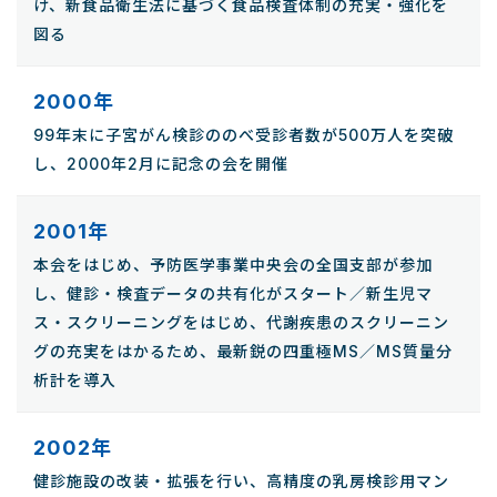
け、新食品衛生法に基づく食品検査体制の充実・強化を
図る
2000年
99年末に子宮がん検診ののべ受診者数が500万人を突破
し、2000年2月に記念の会を開催
2001年
本会をはじめ、予防医学事業中央会の全国支部が参加
し、健診・検査データの共有化がスタート／新生児マ
ス・スクリーニングをはじめ、代謝疾患のスクリーニン
グの充実をはかるため、最新鋭の四重極MS／MS質量分
析計を導入
2002年
健診施設の改装・拡張を行い、高精度の乳房検診用マン