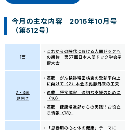
今月の主な内容 2016年10月号
（第512号）
これからの時代における人間ドックへ
1面
の期待 第57回日本人間ドック学会学
術大会
連載 がん検診精密検査の受診率向上
に向けて〈2〉本会の乳腺外来の工夫
2・3面
連載 摂食障害 適切な支援のために
見開き
〈10〉
連載 健康増進部からの実践!! お役立
ち情報〈18〉
「思春期の心と体の健康」テーマに