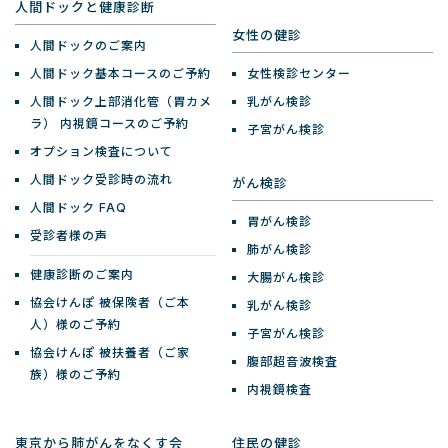
人間ドックと健康診断
女性の健診
人間ドックのご案内
人間ドック基本コースのご予約
女性検診センター
人間ドック上部消化管（胃カメ
乳がん検診
ラ）
内視鏡コースのご予約
子宮がん検診
オプション検査について
人間ドック受診時の流れ
がん検診
人間ドック FAQ
胃がん検診
受診者様の声
肺がん検診
健康診断のご案内
大腸がん検診
協会けんぽ 被保険者（ご本
乳がん検診
人）様のご予約
子宮がん検診
協会けんぽ 被扶養者（ご家
腹部超音波検査
族）様のご予約
内視鏡検査
東京から肺がんをなくす会
住民の健診