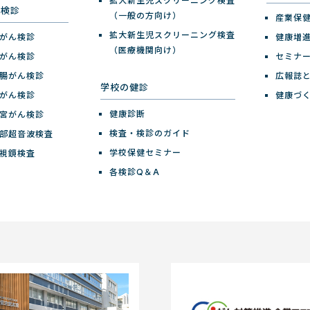
拡大新生児スクリーニング検査
ん検診
（一般の方向け）
産業保
拡大新生児スクリーニング検査
がん検診
健康増
（医療機関向け）
がん検診
セミナ
腸がん検診
広報誌
学校の健診
がん検診
健康づ
健康診断
宮がん検診
検査・検診のガイド
部超音波検査
学校保健セミナー
視鏡検査
各検診Q＆A