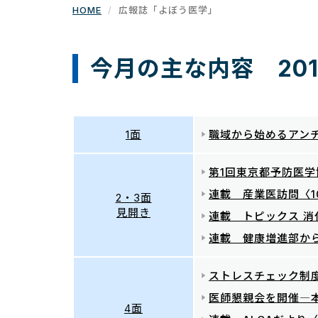
HOME
広報誌「よぼう医学」
今月の主な内容 201
1面
職域から始めるアンチ
第1回東京都予防医学
連載 産業医訪問〈1
2・3面
見開き
連載 トピックス 消
連載 健康増進部から
ストレスチェック制
医師懇親会を開催―
4面