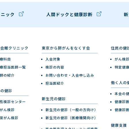
リニック
人間ドックと健康診断
新
健会館クリニック
東京から肺がんをなくす会
住民の健
療科目
入会対象
がん検
療担当医師一覧
検診の内容
特定健
師の紹介
お問い合わせ・入会申し込み
働く人の
担当医紹介
性の健診
本会の
新生児の健診
性検診センター
健康診
がん検診
新生児の健診（一般の方向け）
健康診
宮がん検診
新生児の健診（医療機関向け）
健康支援