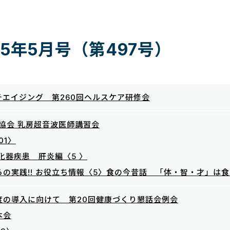
5年5月号（第497号）
エイジング 第260回ヘルスケア研修会
協会 乳房超音波医師講習会
01〉
化器疾患 肝炎編〈5 〉
の実践!! お役立ち情報〈5〉食の今昔話 「体・智・才」は
度の導入に向けて 第20回健康づくり懇話会例会
本会