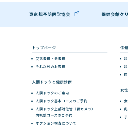
東京都予防医学協会
保健会館ク
トップページ
保
受診者様・患者様
診
それ以外のお客様
診
医
人間ドックと健康診断
女
人間ドックのご案内
人間ドック基本コースのご予約
女
人間ドック上部消化管（胃カメラ）
乳
内視鏡コースのご予約
子
オプション検査について