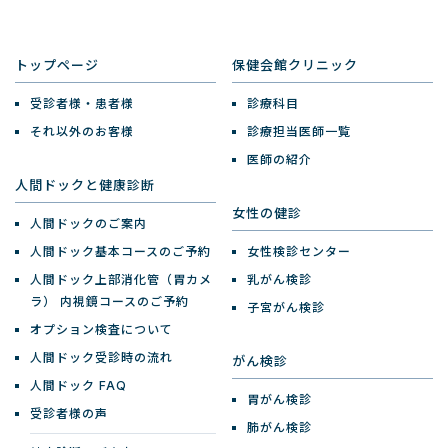
トップページ
保健会館クリニック
受診者様・患者様
診療科目
それ以外のお客様
診療担当医師一覧
医師の紹介
人間ドックと健康診断
女性の健診
人間ドックのご案内
人間ドック基本コースのご予約
女性検診センター
人間ドック上部消化管（胃カメ
乳がん検診
ラ）
内視鏡コースのご予約
子宮がん検診
オプション検査について
人間ドック受診時の流れ
がん検診
人間ドック FAQ
胃がん検診
受診者様の声
肺がん検診