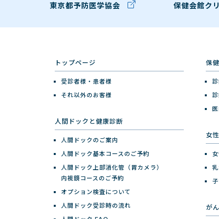
東京都予防医学協会
保健会館ク
トップページ
保
受診者様・患者様
診
それ以外のお客様
診
医
人間ドックと健康診断
女
人間ドックのご案内
人間ドック基本コースのご予約
女
人間ドック上部消化管（胃カメラ）
乳
内視鏡コースのご予約
子
オプション検査について
人間ドック受診時の流れ
が