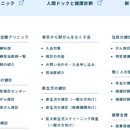
リニック
人間ドックと健康診断
新
健会館クリニック
東京から肺がんをなくす会
住民の健
療科目
入会対象
がん検
療担当医師一覧
検診の内容
特定健
師の紹介
お問い合わせ・入会申し込み
働く人の
担当医紹介
性の健診
本会の
新生児の健診
性検診センター
健康診
がん検診
新生児の健診（一般の方向け）
健康診
宮がん検診
新生児の健診（医療機関向け）
健康支援
拡大新生児スクリーニング検査
ん検診
（一般の方向け）
産業保