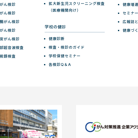
拡大新生児スクリーニング検査
がん検診
健康増
（医療機関向け）
がん検診
セミナ
腸がん検診
広報誌
学校の健診
がん検診
健康づ
健康診断
宮がん検診
検査・検診のガイド
部超音波検査
学校保健セミナー
視鏡検査
各検診Q＆A