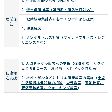
1.
健康診断事後指導（個別相談）
2.
特定保健指導（第四期・健診当日対応）
産業保
3.
健診結果集計表に基づく分析および提案
健
4.
健康経営
5.
メンタルヘルス対策（マインドフルネス・レジ
リエンス含む）
1. 人間ドック受診者への支援（
保健相談
、
カラダ
見える化コース
、
お弁当
、人間ドック時動画）
健康増
2. 地域・学校などにおける健康教室の実施（
小児
進支援
生活習慣病健診時の相談
、
栄養教室
、
運動教室、
腰痛予防教室、ウォーキング教室
）