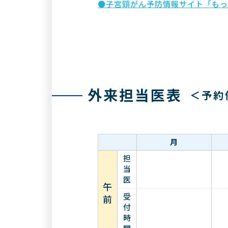
●子宮頸がん予防情報サイト「もっと
外来担当医表
＜予約
月
担
当
医
午
受
前
付
時