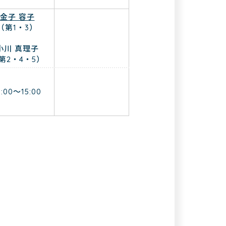
金子 容子
（第1・3）
小川 真理子
第2・4・5）
3:00～15:00