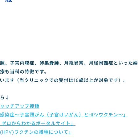
腫、子宮内膜症、卵巣嚢腫、月経異常、月経困難症といった婦
療も当科の特徴です。
ています（当クリニックでの受付は16歳以上が対象です）。
ちら↓
ャッチアップ接種
感染症～子宮頸がん（子宮けいがん）とHPVワクチン～」
ン ゼロからわかるポータルサイト」
HPV)ワクチンの接種について」