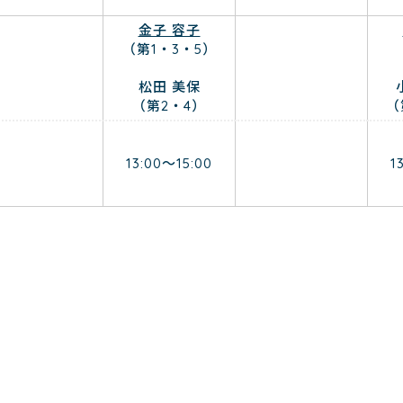
金子 容子
（第1・3・5）
松田 美保
（第2・4）
（
13:00～15:00
1