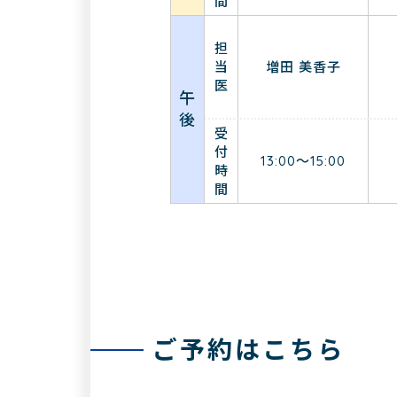
間
担
当
増田 美香子
医
午
後
受
付
13:00～15:00
時
間
ご予約はこちら