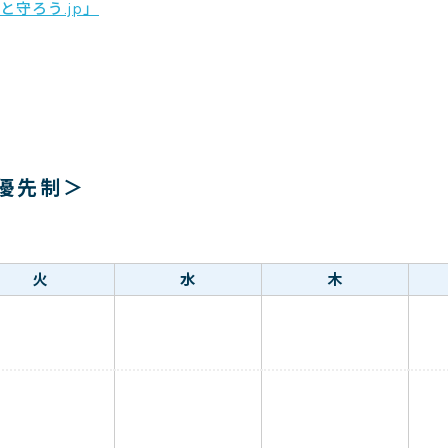
守ろう.jp」
優先制＞
火
水
木