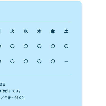
月
火
水
木
金
土
〇
〇
〇
〇
〇
〇
〇
〇
〇
〇
〇
ー
祭日
は休診日です。
／午後～16:00