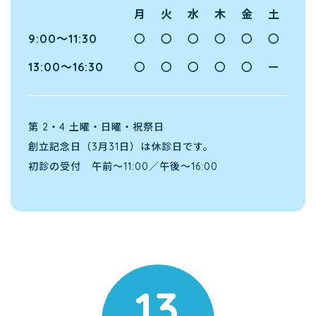
月
火
水
木
金
土
9:00～11:30
〇
〇
〇
〇
〇
〇
13:00～16:30
〇
〇
〇
〇
〇
ー
第 2・4 土曜・日曜・祝祭日
創立記念日（3月31日）は休診日です。
初診の受付 午前～11:00／午後～16:00
13