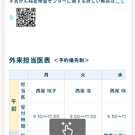
子宮がん精密検査センターに関する詳しい解説は
こち
ら
外来担当医表
＜予約優先制＞
月
火
水
担
当
西尾 咲子
西尾 浩
西尾 咲子
医
午
受
前
付
9:30～11:00
9:00～11:00
9:30～11:00
時
間