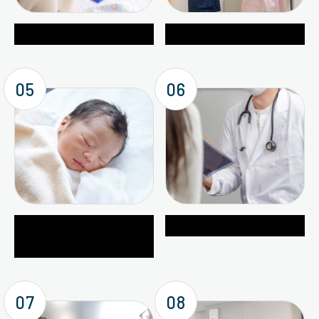
地域保健事業
母子保健事業
05
06
新生児マス・スクリーニン
保健会館クリニック事業
グ事業
07
08