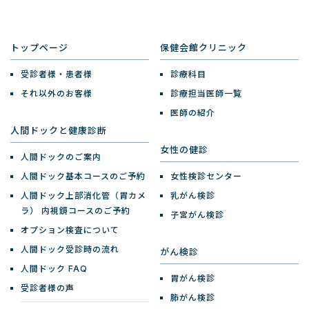
トップページ
保健会館クリニック
受診者様・患者様
診療科目
それ以外のお客様
診療担当医師一覧
医師の紹介
人間ドックと健康診断
女性の健診
人間ドックのご案内
人間ドック基本コースのご予約
女性検診センター
人間ドック上部消化管（胃カメ
乳がん検診
ラ）
内視鏡コースのご予約
子宮がん検診
オプション検査について
人間ドック受診時の流れ
がん検診
人間ドック FAQ
胃がん検診
受診者様の声
肺がん検診