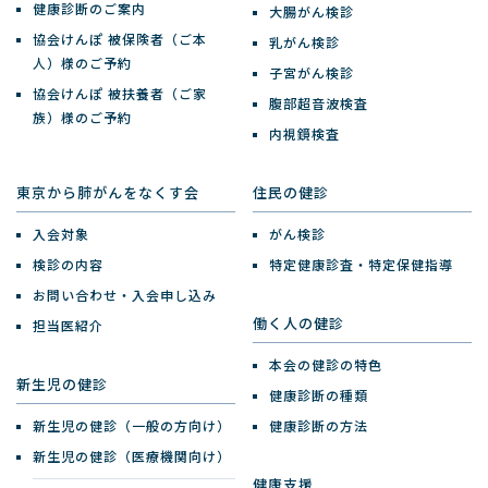
健康診断のご案内
大腸がん検診
協会けんぽ 被保険者（ご本
乳がん検診
人）様のご予約
子宮がん検診
協会けんぽ 被扶養者（ご家
腹部超音波検査
族）様のご予約
内視鏡検査
東京から肺がんをなくす会
住民の健診
入会対象
がん検診
検診の内容
特定健康診査・特定保健指導
お問い合わせ・入会申し込み
働く人の健診
担当医紹介
本会の健診の特色
新生児の健診
健康診断の種類
新生児の健診（一般の方向け）
健康診断の方法
新生児の健診（医療機関向け）
健康支援