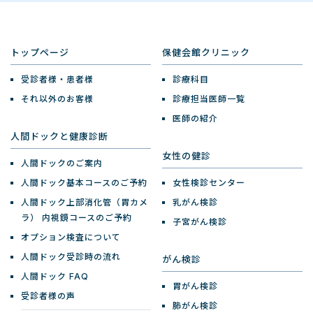
トップページ
保健会館クリニック
受診者様・患者様
診療科目
それ以外のお客様
診療担当医師一覧
医師の紹介
人間ドックと健康診断
女性の健診
人間ドックのご案内
人間ドック基本コースのご予約
女性検診センター
人間ドック上部消化管（胃カメ
乳がん検診
ラ）
内視鏡コースのご予約
子宮がん検診
オプション検査について
人間ドック受診時の流れ
がん検診
人間ドック FAQ
胃がん検診
受診者様の声
肺がん検診