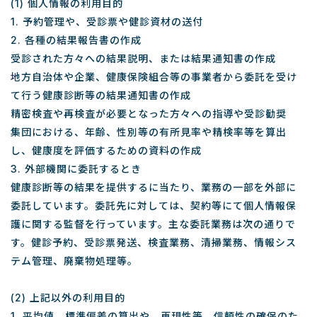
(1) 個人情報の利用目的
1. 予約管理や、受診票や健診資材の送付
2. 各種の結果報告書の作成
受診された方々への結果説明、または結果通知書の作成
地方自治体や企業、健康保険組合等の事業者から委託を受け
て行う健康診断等の結果通知書の作成
精密検査や再検査が必要となった方々への指導や受診勧奨
集団における、年齢、性別等の有所見率や精検率等を算出
し、健康度を評価するための資料の作成
3. 外部機関に委託するとき
健康診断等の結果を提供するに当たり、業務の一部を外部に
委託しています。委託先に対しては、契約等にて個人情報保
護に関する監督を行っています。主な委託業務は次の通りで
す。健診予約、受診票発送、検査業務、清掃業務、情報シス
テム管理、廃棄物処理等。
(2) 上記以外の利用目的
1. 平均値、標準偏差の算出や、再現性等、信頼性の確保のた