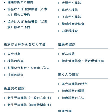
健康診断のご案内
大腸がん検診
協会けんぽ 被保険者（ご本
乳がん検診
人）様のご予約
子宮がん検診
協会けんぽ 被扶養者（ご家
腹部超音波検査
族）様のご予約
内視鏡検査
東京から肺がんをなくす会
住民の健診
入会対象
がん検診
検診の内容
特定健康診査・特定保健指導
お問い合わせ・入会申し込み
働く人の健診
担当医紹介
本会の健診の特色
新生児の健診
健康診断の種類
新生児の健診（一般の方向け）
健康診断の方法
新生児の健診（医療機関向け）
健康支援