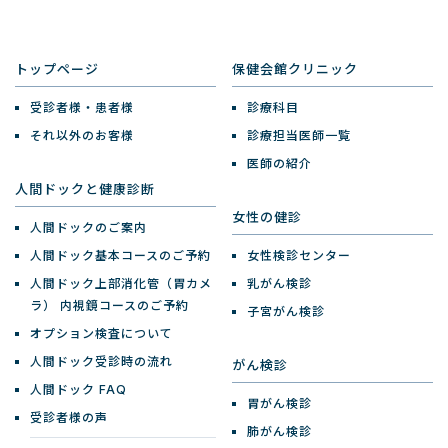
トップページ
保健会館クリニック
受診者様・患者様
診療科目
それ以外のお客様
診療担当医師一覧
医師の紹介
人間ドックと健康診断
女性の健診
人間ドックのご案内
人間ドック基本コースのご予約
女性検診センター
人間ドック上部消化管（胃カメ
乳がん検診
ラ）
内視鏡コースのご予約
子宮がん検診
オプション検査について
人間ドック受診時の流れ
がん検診
人間ドック FAQ
胃がん検診
受診者様の声
肺がん検診