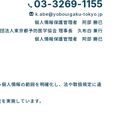
03-3269-1155
k.abe@yobouigaku-tokyo.jp
個人情報保護管理者 阿部 勝已
団法人東京都予防医学協会 理事長 久布白 兼行
個人情報保護管理者 阿部 勝已
う個人情報の範囲を明確化し、法や取扱規定に違
査を実施しています。