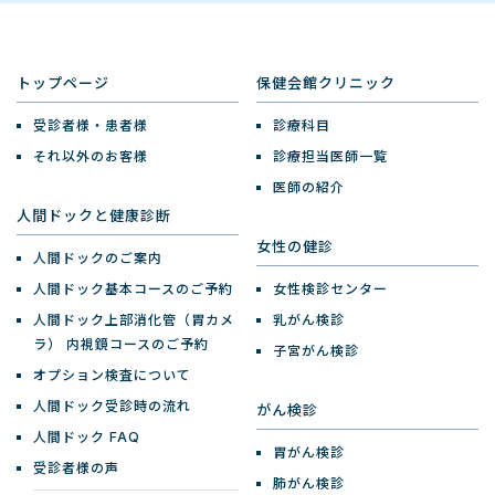
トップページ
保健会館クリニック
受診者様・患者様
診療科目
それ以外のお客様
診療担当医師一覧
医師の紹介
人間ドックと健康診断
女性の健診
人間ドックのご案内
人間ドック基本コースのご予約
女性検診センター
人間ドック上部消化管（胃カメ
乳がん検診
ラ）
内視鏡コースのご予約
子宮がん検診
オプション検査について
人間ドック受診時の流れ
がん検診
人間ドック FAQ
胃がん検診
受診者様の声
肺がん検診