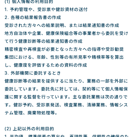
(1) 個人情報の利用目的
1. 予約管理や、受診票や健診資材の送付
2. 各種の結果報告書の作成
受診された方々への結果説明、または結果通知書の作成
地方自治体や企業、健康保険組合等の事業者から委託を受け
て行う健康診断等の結果通知書の作成
精密検査や再検査が必要となった方々への指導や受診勧奨
集団における、年齢、性別等の有所見率や精検率等を算出
し、健康度を評価するための資料の作成
3. 外部機関に委託するとき
健康診断等の結果を提供するに当たり、業務の一部を外部に
委託しています。委託先に対しては、契約等にて個人情報保
護に関する監督を行っています。主な委託業務は次の通りで
す。健診予約、受診票発送、検査業務、清掃業務、情報シス
テム管理、廃棄物処理等。
(2) 上記以外の利用目的
1. 平均値、標準偏差の算出や、再現性等、信頼性の確保のた