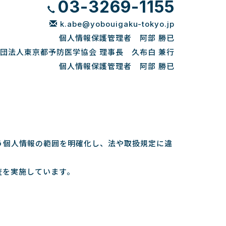
03-3269-1155
k.abe@yobouigaku-tokyo.jp
個人情報保護管理者 阿部 勝已
団法人東京都予防医学協会 理事長 久布白 兼行
個人情報保護管理者 阿部 勝已
う個人情報の範囲を明確化し、法や取扱規定に違
査を実施しています。