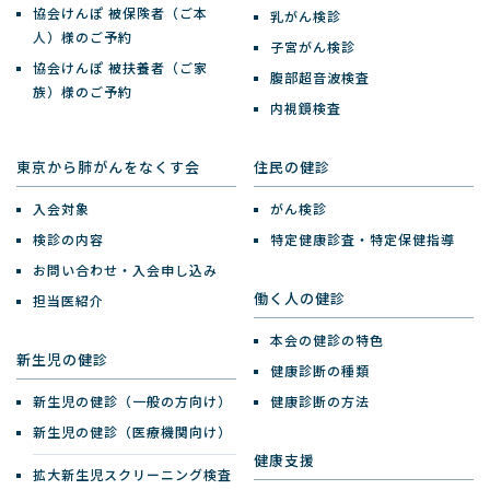
協会けんぽ 被保険者（ご本
乳がん検診
人）様のご予約
子宮がん検診
協会けんぽ 被扶養者（ご家
腹部超音波検査
族）様のご予約
内視鏡検査
東京から肺がんをなくす会
住民の健診
入会対象
がん検診
検診の内容
特定健康診査・特定保健指導
お問い合わせ・入会申し込み
働く人の健診
担当医紹介
本会の健診の特色
新生児の健診
健康診断の種類
新生児の健診（一般の方向け）
健康診断の方法
新生児の健診（医療機関向け）
健康支援
拡大新生児スクリーニング検査