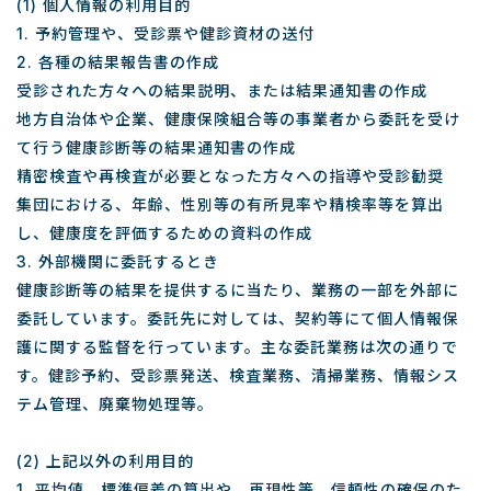
(1) 個人情報の利用目的
1. 予約管理や、受診票や健診資材の送付
2. 各種の結果報告書の作成
受診された方々への結果説明、または結果通知書の作成
地方自治体や企業、健康保険組合等の事業者から委託を受け
て行う健康診断等の結果通知書の作成
精密検査や再検査が必要となった方々への指導や受診勧奨
集団における、年齢、性別等の有所見率や精検率等を算出
し、健康度を評価するための資料の作成
3. 外部機関に委託するとき
健康診断等の結果を提供するに当たり、業務の一部を外部に
委託しています。委託先に対しては、契約等にて個人情報保
護に関する監督を行っています。主な委託業務は次の通りで
す。健診予約、受診票発送、検査業務、清掃業務、情報シス
テム管理、廃棄物処理等。
(2) 上記以外の利用目的
1. 平均値、標準偏差の算出や、再現性等、信頼性の確保のた