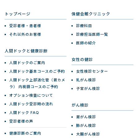
トップページ
保健会館クリニック
受診者様・患者様
診療科目
それ以外のお客様
診療担当医師一覧
医師の紹介
人間ドックと健康診断
女性の健診
人間ドックのご案内
人間ドック基本コースのご予約
女性検診センター
人間ドック上部消化管（胃カメ
乳がん検診
ラ）
内視鏡コースのご予約
子宮がん検診
オプション検査について
人間ドック受診時の流れ
がん検診
人間ドック FAQ
胃がん検診
受診者様の声
肺がん検診
健康診断のご案内
大腸がん検診