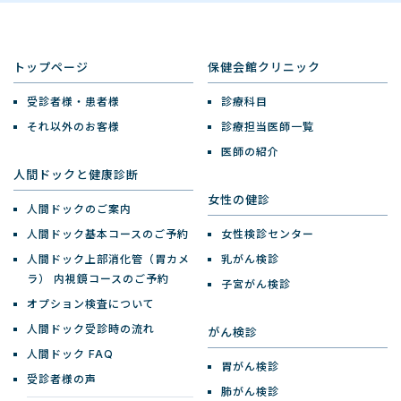
トップページ
保健会館クリニック
受診者様・患者様
診療科目
それ以外のお客様
診療担当医師一覧
医師の紹介
人間ドックと健康診断
女性の健診
人間ドックのご案内
人間ドック基本コースのご予約
女性検診センター
人間ドック上部消化管（胃カメ
乳がん検診
ラ）
内視鏡コースのご予約
子宮がん検診
オプション検査について
人間ドック受診時の流れ
がん検診
人間ドック FAQ
胃がん検診
受診者様の声
肺がん検診