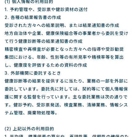
(1) 個人情報の利用目的
1. 予約管理や、受診票や健診資材の送付
2. 各種の結果報告書の作成
受診された方々への結果説明、または結果通知書の作成
地方自治体や企業、健康保険組合等の事業者から委託を受け
て行う健康診断等の結果通知書の作成
精密検査や再検査が必要となった方々への指導や受診勧奨
集団における、年齢、性別等の有所見率や精検率等を算出
し、健康度を評価するための資料の作成
3. 外部機関に委託するとき
健康診断等の結果を提供するに当たり、業務の一部を外部に
委託しています。委託先に対しては、契約等にて個人情報保
護に関する監督を行っています。主な委託業務は次の通りで
す。健診予約、受診票発送、検査業務、清掃業務、情報シス
テム管理、廃棄物処理等。
(2) 上記以外の利用目的
1. 平均値、標準偏差の算出や、再現性等、信頼性の確保のた