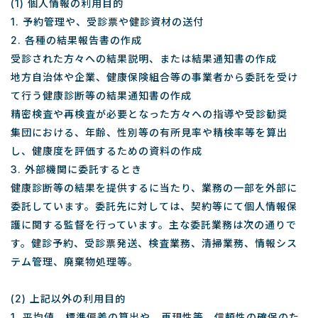
(1) 個人情報の利用目的
1. 予約管理や、受診票や健診資材の送付
2. 各種の結果報告書の作成
受診された方々への結果説明、または結果通知書の作成
地方自治体や企業、健康保険組合等の事業者から委託を受け
て行う健康診断等の結果通知書の作成
精密検査や再検査が必要となった方々への指導や受診勧奨
集団における、年齢、性別等の有所見率や精検率等を算出
し、健康度を評価するための資料の作成
3. 外部機関に委託するとき
健康診断等の結果を提供するに当たり、業務の一部を外部に
委託しています。委託先に対しては、契約等にて個人情報保
護に関する監督を行っています。主な委託業務は次の通りで
す。健診予約、受診票発送、検査業務、清掃業務、情報シス
テム管理、廃棄物処理等。
(2) 上記以外の利用目的
1. 平均値、標準偏差の算出や、再現性等、信頼性の確保のた