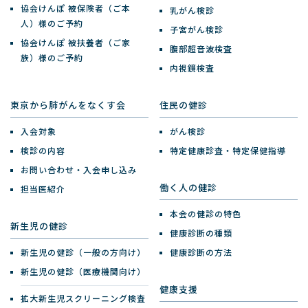
協会けんぽ 被保険者（ご本
乳がん検診
人）様のご予約
子宮がん検診
協会けんぽ 被扶養者（ご家
腹部超音波検査
族）様のご予約
内視鏡検査
東京から肺がんをなくす会
住民の健診
入会対象
がん検診
検診の内容
特定健康診査・特定保健指導
お問い合わせ・入会申し込み
働く人の健診
担当医紹介
本会の健診の特色
新生児の健診
健康診断の種類
新生児の健診（一般の方向け）
健康診断の方法
新生児の健診（医療機関向け）
健康支援
拡大新生児スクリーニング検査