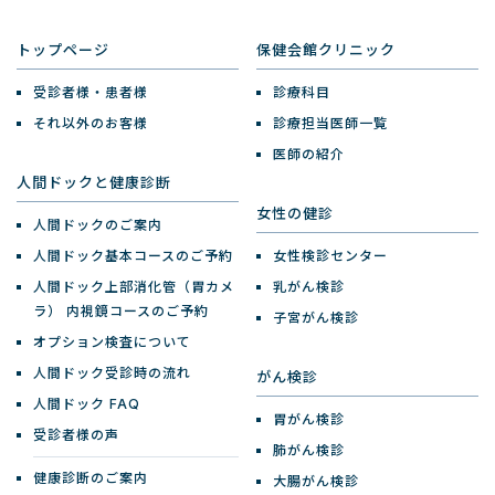
トップページ
保健会館クリニック
受診者様・患者様
診療科目
それ以外のお客様
診療担当医師一覧
医師の紹介
人間ドックと健康診断
女性の健診
人間ドックのご案内
人間ドック基本コースのご予約
女性検診センター
人間ドック上部消化管（胃カメ
乳がん検診
ラ）
内視鏡コースのご予約
子宮がん検診
オプション検査について
人間ドック受診時の流れ
がん検診
人間ドック FAQ
胃がん検診
受診者様の声
肺がん検診
健康診断のご案内
大腸がん検診