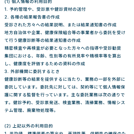
(1) 個人情報の利用目的
1. 予約管理や、受診票や健診資材の送付
2. 各種の結果報告書の作成
受診された方々への結果説明、または結果通知書の作成
地方自治体や企業、健康保険組合等の事業者から委託を受け
て行う健康診断等の結果通知書の作成
精密検査や再検査が必要となった方々への指導や受診勧奨
集団における、年齢、性別等の有所見率や精検率等を算出
し、健康度を評価するための資料の作成
3. 外部機関に委託するとき
健康診断等の結果を提供するに当たり、業務の一部を外部に
委託しています。委託先に対しては、契約等にて個人情報保
護に関する監督を行っています。主な委託業務は次の通りで
す。健診予約、受診票発送、検査業務、清掃業務、情報シス
テム管理、廃棄物処理等。
(2) 上記以外の利用目的
1. 平均値、標準偏差の算出や、再現性等、信頼性の確保のた