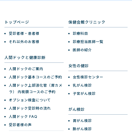
トップページ
保健会館クリニック
受診者様・患者様
診療科目
それ以外のお客様
診療担当医師一覧
医師の紹介
人間ドックと健康診断
女性の健診
人間ドックのご案内
人間ドック基本コースのご予約
女性検診センター
人間ドック上部消化管（胃カメ
乳がん検診
ラ）
内視鏡コースのご予約
子宮がん検診
オプション検査について
人間ドック受診時の流れ
がん検診
人間ドック FAQ
胃がん検診
受診者様の声
肺がん検診