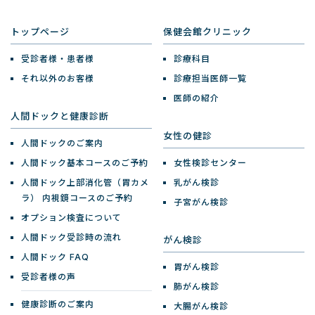
トップページ
保健会館クリニック
受診者様・患者様
診療科目
それ以外のお客様
診療担当医師一覧
医師の紹介
人間ドックと健康診断
女性の健診
人間ドックのご案内
人間ドック基本コースのご予約
女性検診センター
人間ドック上部消化管（胃カメ
乳がん検診
ラ）
内視鏡コースのご予約
子宮がん検診
オプション検査について
人間ドック受診時の流れ
がん検診
人間ドック FAQ
胃がん検診
受診者様の声
肺がん検診
健康診断のご案内
大腸がん検診