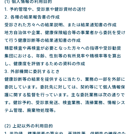
(1) 個人情報の利用目的
1. 予約管理や、受診票や健診資材の送付
2. 各種の結果報告書の作成
受診された方々への結果説明、または結果通知書の作成
地方自治体や企業、健康保険組合等の事業者から委託を受け
て行う健康診断等の結果通知書の作成
精密検査や再検査が必要となった方々への指導や受診勧奨
集団における、年齢、性別等の有所見率や精検率等を算出
し、健康度を評価するための資料の作成
3. 外部機関に委託するとき
健康診断等の結果を提供するに当たり、業務の一部を外部に
委託しています。委託先に対しては、契約等にて個人情報保
護に関する監督を行っています。主な委託業務は次の通りで
す。健診予約、受診票発送、検査業務、清掃業務、情報シス
テム管理、廃棄物処理等。
(2) 上記以外の利用目的
1. 平均値、標準偏差の算出や、再現性等、信頼性の確保のた