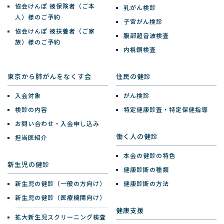
協会けんぽ 被保険者（ご本
乳がん検診
人）様のご予約
子宮がん検診
協会けんぽ 被扶養者（ご家
腹部超音波検査
族）様のご予約
内視鏡検査
東京から肺がんをなくす会
住民の健診
入会対象
がん検診
検診の内容
特定健康診査・特定保健指導
お問い合わせ・入会申し込み
働く人の健診
担当医紹介
本会の健診の特色
新生児の健診
健康診断の種類
新生児の健診（一般の方向け）
健康診断の方法
新生児の健診（医療機関向け）
健康支援
拡大新生児スクリーニング検査