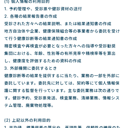
(1) 個人情報の利用目的
1. 予約管理や、受診票や健診資材の送付
2. 各種の結果報告書の作成
受診された方々への結果説明、または結果通知書の作成
地方自治体や企業、健康保険組合等の事業者から委託を受け
て行う健康診断等の結果通知書の作成
精密検査や再検査が必要となった方々への指導や受診勧奨
集団における、年齢、性別等の有所見率や精検率等を算出
し、健康度を評価するための資料の作成
3. 外部機関に委託するとき
健康診断等の結果を提供するに当たり、業務の一部を外部に
委託しています。委託先に対しては、契約等にて個人情報保
護に関する監督を行っています。主な委託業務は次の通りで
す。健診予約、受診票発送、検査業務、清掃業務、情報シス
テム管理、廃棄物処理等。
(2) 上記以外の利用目的
1. 平均値、標準偏差の算出や、再現性等、信頼性の確保のた