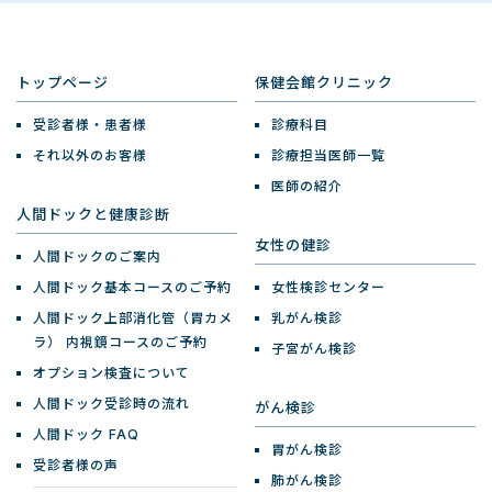
トップページ
保健会館クリニック
受診者様・患者様
診療科目
それ以外のお客様
診療担当医師一覧
医師の紹介
人間ドックと健康診断
女性の健診
人間ドックのご案内
人間ドック基本コースのご予約
女性検診センター
人間ドック上部消化管（胃カメ
乳がん検診
ラ）
内視鏡コースのご予約
子宮がん検診
オプション検査について
人間ドック受診時の流れ
がん検診
人間ドック FAQ
胃がん検診
受診者様の声
肺がん検診