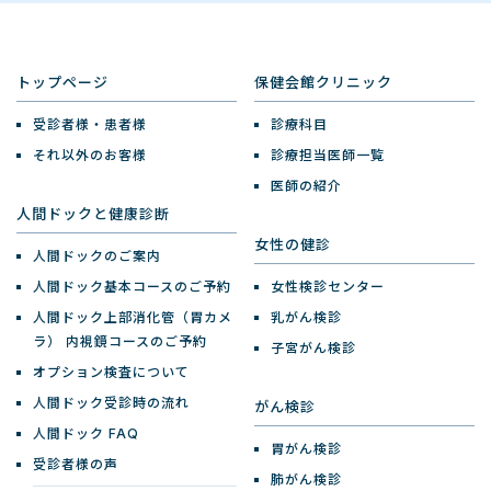
トップページ
保健会館クリニック
受診者様・患者様
診療科目
それ以外のお客様
診療担当医師一覧
医師の紹介
人間ドックと健康診断
女性の健診
人間ドックのご案内
人間ドック基本コースのご予約
女性検診センター
人間ドック上部消化管（胃カメ
乳がん検診
ラ）
内視鏡コースのご予約
子宮がん検診
オプション検査について
人間ドック受診時の流れ
がん検診
人間ドック FAQ
胃がん検診
受診者様の声
肺がん検診