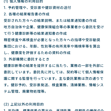
(1) 個人情報の利用目的
1. 予約管理や、受診票や健診資材の送付
2. 各種の結果報告書の作成
受診された方々への結果説明、または結果通知書の作成
地方自治体や企業、健康保険組合等の事業者から委託を受け
て行う健康診断等の結果通知書の作成
精密検査や再検査が必要となった方々への指導や受診勧奨
集団における、年齢、性別等の有所見率や精検率等を算出
し、健康度を評価するための資料の作成
3. 外部機関に委託するとき
健康診断等の結果を提供するに当たり、業務の一部を外部に
委託しています。委託先に対しては、契約等にて個人情報保
護に関する監督を行っています。主な委託業務は次の通りで
す。健診予約、受診票発送、検査業務、清掃業務、情報シス
テム管理、廃棄物処理等。
(2) 上記以外の利用目的
1. 平均値、標準偏差の算出や、再現性等、信頼性の確保のた