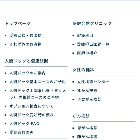
トップページ
保健会館クリニック
受診者様・患者様
診療科目
それ以外のお客様
診療担当医師一覧
医師の紹介
人間ドックと健康診断
女性の健診
人間ドックのご案内
人間ドック基本コースのご予約
女性検診センター
人間ドック上部消化管（胃カメ
乳がん検診
ラ）
内視鏡コースのご予約
子宮がん検診
オプション検査について
人間ドック受診時の流れ
がん検診
人間ドック FAQ
胃がん検診
受診者様の声
肺がん検診