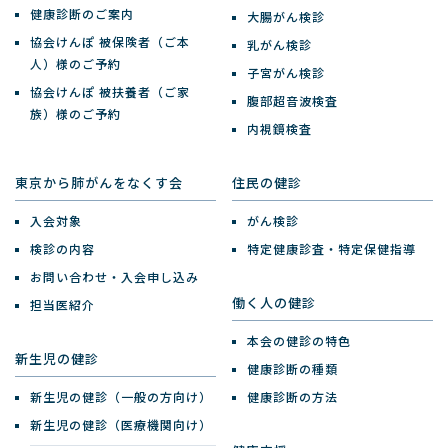
健康診断のご案内
大腸がん検診
協会けんぽ 被保険者（ご本
乳がん検診
人）様のご予約
子宮がん検診
協会けんぽ 被扶養者（ご家
腹部超音波検査
族）様のご予約
内視鏡検査
東京から肺がんをなくす会
住民の健診
入会対象
がん検診
検診の内容
特定健康診査・特定保健指導
お問い合わせ・入会申し込み
働く人の健診
担当医紹介
本会の健診の特色
新生児の健診
健康診断の種類
新生児の健診（一般の方向け）
健康診断の方法
新生児の健診（医療機関向け）