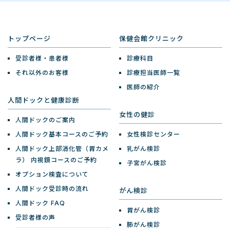
トップページ
保健会館クリニック
受診者様・患者様
診療科目
それ以外のお客様
診療担当医師一覧
医師の紹介
人間ドックと健康診断
女性の健診
人間ドックのご案内
人間ドック基本コースのご予約
女性検診センター
人間ドック上部消化管（胃カメ
乳がん検診
ラ）
内視鏡コースのご予約
子宮がん検診
オプション検査について
人間ドック受診時の流れ
がん検診
人間ドック FAQ
胃がん検診
受診者様の声
肺がん検診