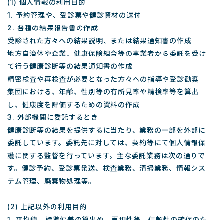
(1) 個人情報の利用目的
1. 予約管理や、受診票や健診資材の送付
2. 各種の結果報告書の作成
受診された方々への結果説明、または結果通知書の作成
地方自治体や企業、健康保険組合等の事業者から委託を受け
て行う健康診断等の結果通知書の作成
精密検査や再検査が必要となった方々への指導や受診勧奨
集団における、年齢、性別等の有所見率や精検率等を算出
し、健康度を評価するための資料の作成
3. 外部機関に委託するとき
健康診断等の結果を提供するに当たり、業務の一部を外部に
委託しています。委託先に対しては、契約等にて個人情報保
護に関する監督を行っています。主な委託業務は次の通りで
す。健診予約、受診票発送、検査業務、清掃業務、情報シス
テム管理、廃棄物処理等。
(2) 上記以外の利用目的
1. 平均値、標準偏差の算出や、再現性等、信頼性の確保のた