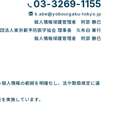
03-3269-1155
k.abe@yobouigaku-tokyo.jp
個人情報保護管理者 阿部 勝已
団法人東京都予防医学協会 理事長 久布白 兼行
個人情報保護管理者 阿部 勝已
う個人情報の範囲を明確化し、法や取扱規定に違
査を実施しています。